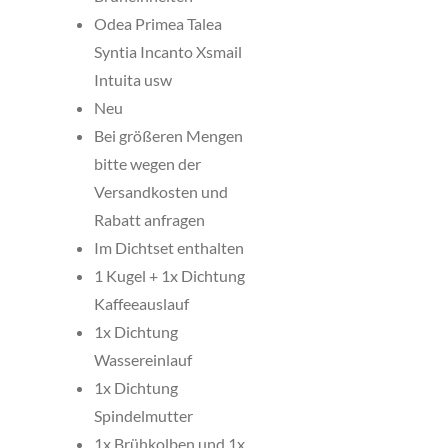
Odea Primea Talea
Syntia Incanto Xsmail
Intuita usw
Neu
Bei größeren Mengen
bitte wegen der
Versandkosten und
Rabatt anfragen
Im Dichtset enthalten
1 Kugel + 1x Dichtung
Kaffeeauslauf
1x
Dichtung
Wassereinlauf
1x Dichtung
Spindelmutter
1x Brühkolben und 1x