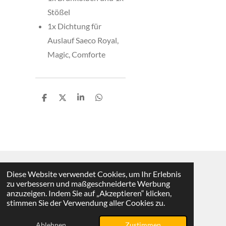
Stößel
1x Dichtung für
Auslauf Saeco Royal,
Magic, Comforte
T
T
T
T
e
e
e
e
i
i
i
i
l
l
l
l
e
e
e
e
n
n
n
n
Diese Website verwendet Cookies, um Ihr Erlebnis
Vertrag widerrufen
zu verbessern und maßgeschneiderte Werbung
anzuzeigen. Indem Sie auf „Akzeptieren“ klicken,
© 2025 - 2026 KMS-Shop
stimmen Sie der Verwendung aller Cookies zu.
Mit Unterstützung von
Webador
Ablehnen
Zustimmen