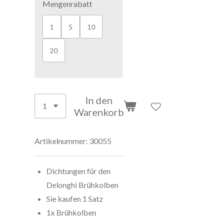
Mengenrabatt
1
5
10
20
In den
Warenkorb
Artikelnummer:
30055
Dichtungen für den
Delonghi Brühkolben
Sie kaufen 1 Satz
1x Brühkolben