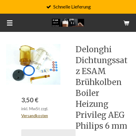
Schnelle Lieferung
Zum
Hauptinhalt
springen
Delonghi
Dichtungssat
z ESAM
Brühkolben
Boiler
3,50 €
Heizung
inkl. MwSt zzgl.
Privileg AEG
Versandkosten
Philips 6 mm