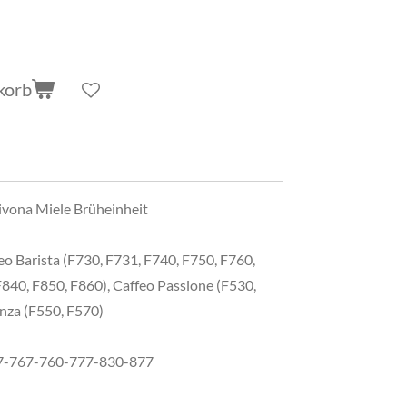
korb
ivona Miele Brüheinheit
eo Barista (F730, F731, F740, F750, F760,
F840, F850, F860), Caffeo Passione (F530,
anza (F550, F570)
57-767-760-777-830-877