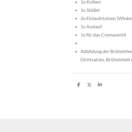
1x Kolben
1x Stößel
2x Einlaufstutzen (Winkel
1x Auslauf
1x für das Cremaventil
Abbildung der Brüheinhei
Dichtsatzes, Brüheinheit 
T
T
T
e
e
e
i
i
i
l
l
l
e
e
e
n
n
n