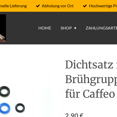
nelle Lieferung
Abholung vor Ort
Hochwertige P
HOME
SHOP
ZAHLUNGSART
Dichtsatz 
Brühgrupp
für Caffeo
2,90 €