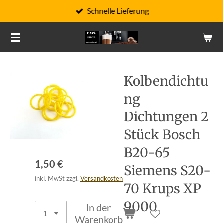
Schnelle Lieferung
Zum
Hauptinhalt
springen
Kolbendichtu
ng
Dichtungen 2
Stück Bosch
B20-65
1,50 €
Siemens S20-
inkl. MwSt zzgl.
Versandkosten
70 Krups XP
9000
In den
Warenkorb