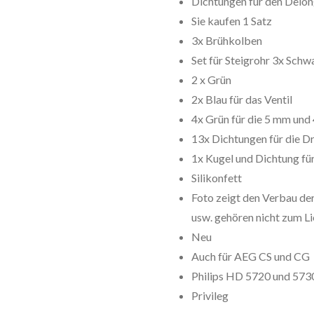
Dichtungen für den Delo
Sie kaufen 1 Satz
3x Brühkolben
Set für Steigrohr 3x Schw
2 x Grün
2x Blau für das Ventil
4x Grün für die 5 mm und
13x Dichtungen für die D
1x Kugel und Dichtung fü
Silikonfett
Foto zeigt den Verbau der
usw. gehören nicht zum L
Neu
Auch für AEG CS und CG
Philips HD 5720 und 573
Privileg