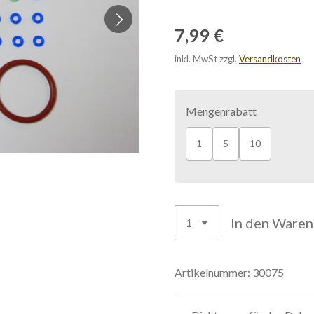
7,99 €
inkl. MwSt zzgl.
Versandkosten
Mengenrabatt
1
5
10
In den Ware
Artikelnummer:
30075