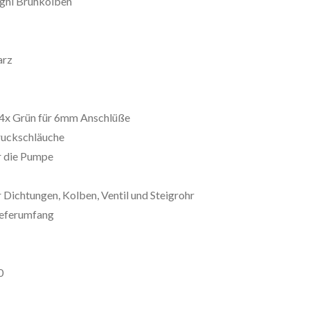
nghi Brühkolben
arz
 4x Grün für 6mm Anschlüße
ruckschläuche
r die Pumpe
 Dichtungen, Kolben, Ventil und Steigrohr
ieferumfang
0