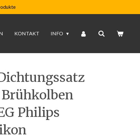
rodukte
N
KONTAKT
INFO
Dichtungssatz
 Brühkolben
EG Philips
ikon