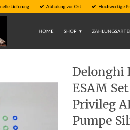
nelle Lieferung
Abholung vor Ort
Hochwertige P
HOME
SHOP
ZAHLUNGSARTE
Delonghi 
ESAM Set
Privileg A
Pumpe Sil