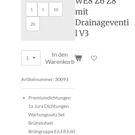
WE8 Z6 Z8
mit
1
5
10
Drainageventi
20
l V3
In den
Warenkorb
Artikelnummer:
30093
Premiumdichtungen
1x Jura Dichtungen
Wartungssatz Set
Brüheinheit
Brühgruppe E6 E8 E60