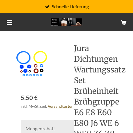
Schnelle Lieferung
Zum
Hauptinhalt
springen
Jura
Dichtungen
Wartungssatz
Set
Brüheinheit
5,50 €
Brühgruppe
inkl. MwSt zzgl.
Versandkosten
E6 E8 E60
E80 J6 WE 6
Mengenrabatt