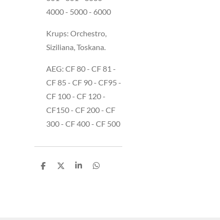
4000 - 5000 - 6000
Krups: Orchestro,
Siziliana, Toskana.
AEG: CF 80 - CF 81 -
CF 85 - CF 90 - CF95 -
CF 100 - CF 120 -
CF150 - CF 200 - CF
300 - CF 400 - CF 500
T
T
T
T
e
e
e
e
i
i
i
i
l
l
l
l
e
e
e
e
n
n
n
n