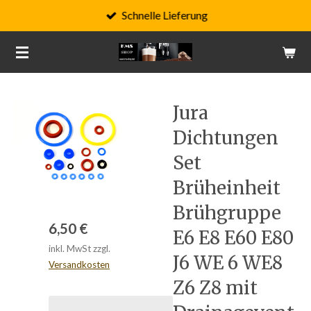
Schnelle Lieferung
Zum
Hauptinhalt
springen
Jura
Dichtungen
Set
Brüheinheit
Brühgruppe
6,50 €
E6 E8 E60 E80
inkl. MwSt zzgl.
J6 WE 6 WE8
Versandkosten
Z6 Z8 mit