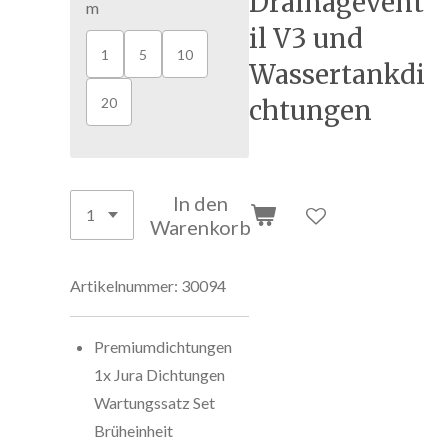
Drainagevent
m
il V3 und
1
5
10
Wassertankdi
20
chtungen
In den
Warenkorb
Artikelnummer:
30094
Premiumdichtungen
1x Jura Dichtungen
Wartungssatz Set
Brüheinheit