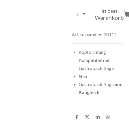
In den
Warenkorb
Artikelnummer:
30112
Kopfdichtung
Kompatibel mit
Gastroback, Sage
Neu
Gastroback, Sage
und
Baugleich
T
T
T
T
e
e
e
e
i
i
i
i