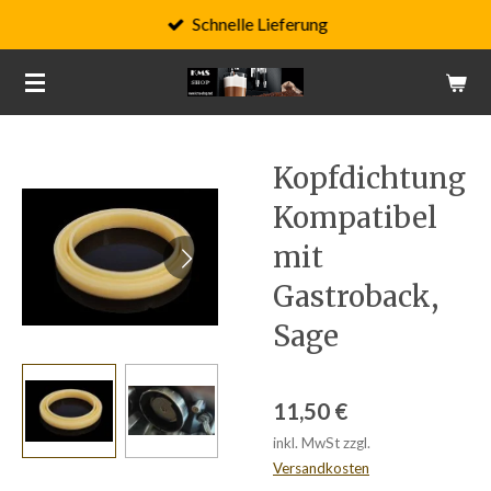
Schnelle Lieferung
Zum
Hauptinhalt
springen
Kopfdichtung
Kompatibel
mit
Gastroback,
Sage
11,50 €
inkl. MwSt zzgl.
Versandkosten