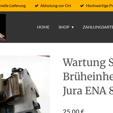
nelle Lieferung
Abholung vor Ort
Hochwertige P
HOME
SHOP
ZAHLUNGSART
Wartung S
Brüheinhe
Jura ENA 
25,00 €