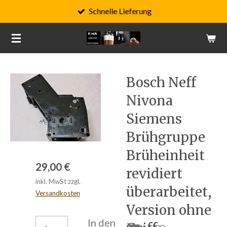
Schnelle Lieferung
Zum
Hauptinhalt
springen
Bosch Neff
Nivona
Siemens
Brühgruppe
Brüheinheit
29,00 €
revidiert
inkl. MwSt zzgl.
überarbeitet,
Versandkosten
Version ohne
In den