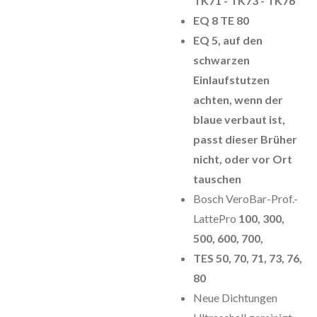
TK71 - TK73 - TK76
EQ 8 TE 80
EQ 5,
auf den
schwarzen
Einlaufstutzen
achten
, wenn der
blaue verbaut ist,
passt dieser Brüher
nicht, oder vor Ort
tauschen
Bosch VeroBar-Prof.-
LattePro
100, 300,
500, 600, 700,
TES 50, 70, 71, 73, 76,
80
Neue Dichtungen