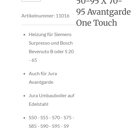
50-95 X 70-
95 Avantgarde
Artikelnummer:
11016
One Touch
Heizung für Siemens
Surpresso und Bosch
Bevenuto B oder S 20
- 65
Auch für Jura
Avantgarde
Jura Umbauboiler auf
Edelstahl
S50 - S55 - S70 - S75 -
S85 - S90 - S95 - S9