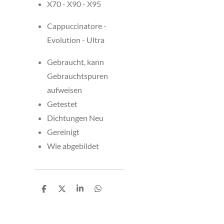
X70 - X90 - X95
Cappuccinatore -
Evolution - Ultra
Gebraucht, kann
Gebrauchtspuren
aufweisen
Getestet
Dichtungen Neu
Gereinigt
Wie abgebildet
T
T
T
T
e
e
e
e
i
i
i
i
l
l
l
l
e
e
e
e