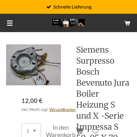
Schnelle Lieferung
Zum
Hauptinhalt
springen
Siemens
Surpresso
Bosch
Bevenuto Jura
Boiler
12,00 €
Heizung S
inkl. MwSt zzgl.
Versandkosten
und X -Serie
Impressa S
In den
Warenkorb