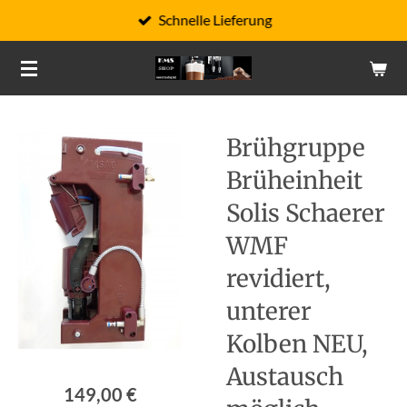
Schnelle Lieferung
Zum
Hauptinhalt
springen
Brühgruppe
Brüheinheit
Solis Schaerer
WMF
revidiert,
unterer
Kolben NEU,
Austausch
149,00 €