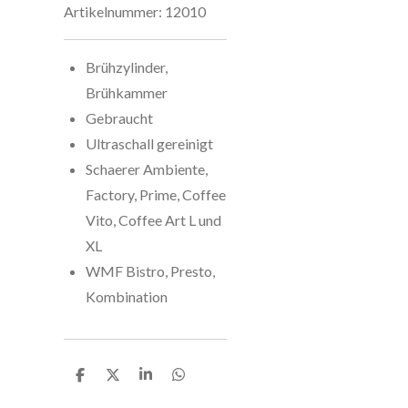
Artikelnummer:
12010
Brühzylinder,
Brühkammer
Gebraucht
Ultraschall gereinigt
Schaerer Ambiente,
Factory, Prime, Coffee
Vito, Coffee Art L und
XL
WMF Bistro, Presto,
Kombination
T
T
T
T
e
e
e
e