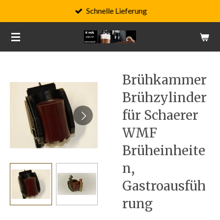
Schnelle Lieferung
Zum
Hauptinhalt
springen
Brühkammer
Brühzylinder
für Schaerer
WMF
Brüheinheite
n,
Gastroausfüh
rung