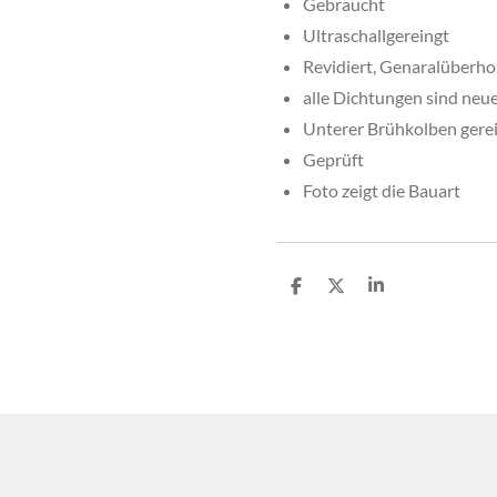
Gebraucht
Ultraschallgereingt
Revidiert, Genaralüberho
alle Dichtungen sind ne
Unterer Brühkolben gerein
Geprüft
Foto zeigt die Bauart
T
T
T
e
e
e
i
i
i
l
l
l
e
e
e
n
n
n