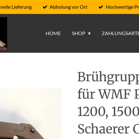
nelle Lieferung
Abholung vor Ort
Hochwertige P
HOME
SHOP
ZAHLUNGSART
Brühgrupp
für WMF P
1200, 1500
Schaerer C