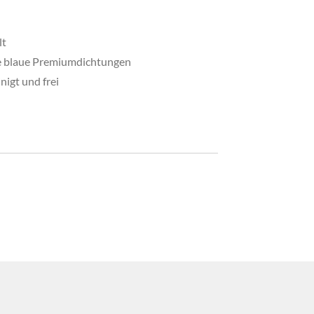
lt
ue blaue Premiumdichtungen
igt und frei