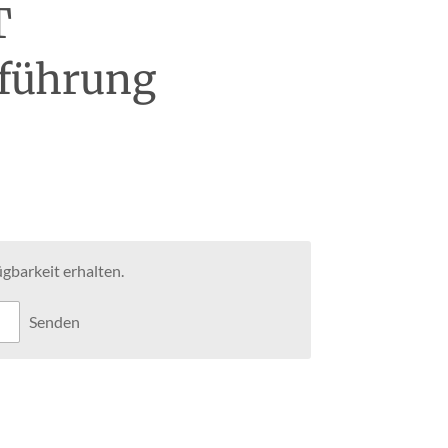
T
sführung
gbarkeit erhalten.
Senden