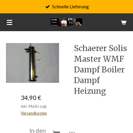
Schnelle Lieferung
Zum
Hauptinhalt
springen
Schaerer Solis
Master WMF
Dampf Boiler
Dampf
Heizung
34,90 €
inkl. MwSt zzgl.
Versandkosten
In den