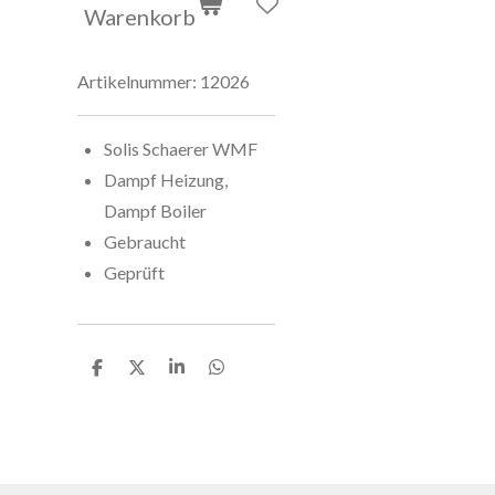
Warenkorb
Artikelnummer:
12026
Solis Schaerer WMF
Dampf Heizung,
Dampf Boiler
Gebraucht
Geprüft
T
T
T
T
e
e
e
e
i
i
i
i
l
l
l
l
e
e
e
e
n
n
n
n