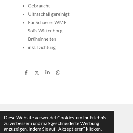
Gebraucht
Ultraschall gereinigt
Für Schaerer WMF
Solis Wittenborg
Brüheinheiten
inkl. Dichtung
T
T
T
T
e
e
e
e
i
i
i
i
l
l
l
l
e
e
e
e
n
n
n
n
Diese Website verwendet Cookies, um Ihr Erlebnis
Vertrag widerrufen
zu verbessern und maßgeschneiderte Werbung
anzuzeigen. Indem Sie auf „Akzeptieren“ klicken,
© 2025 - 2026 KMS-Shop