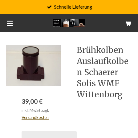
Schnelle Lieferung
Zum
Hauptinhalt
springen
Brühkolben
Auslaufkolbe
n Schaerer
Solis WMF
Wittenborg
39,00 €
inkl. MwSt zzgl.
Versandkosten