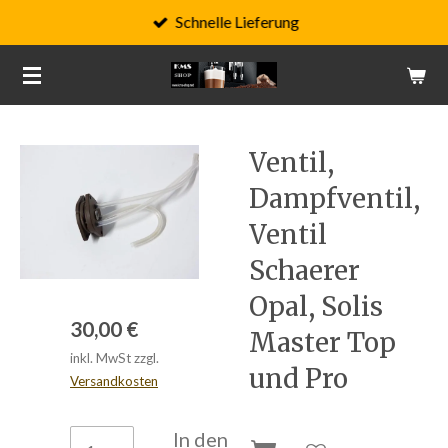
Schnelle Lieferung
Zum
Hauptinhalt
springen
Ventil,
Dampfventil,
Ventil
Schaerer
Opal, Solis
30,00 €
Master Top
inkl. MwSt zzgl.
und Pro
Versandkosten
In den