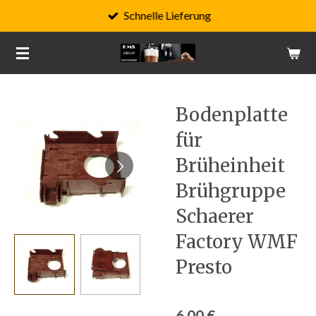
Schnelle Lieferung
Zum
Hauptinhalt
springen
Bodenplatte
für
Brüheinheit
Brühgruppe
Schaerer
Factory WMF
Presto
6,00 €