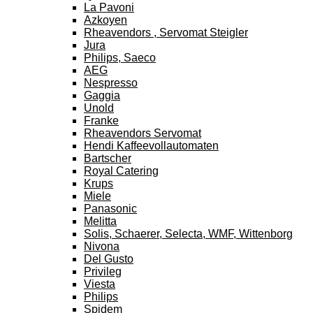
La Pavoni
Azkoyen
Rheavendors , Servomat Steigler
Jura
Philips, Saeco
AEG
Nespresso
Gaggia
Unold
Franke
Rheavendors Servomat
Hendi Kaffeevollautomaten
Bartscher
Royal Catering
Krups
Miele
Panasonic
Melitta
Solis, Schaerer, Selecta, WMF, Wittenborg
Nivona
Del Gusto
Privileg
Viesta
Philips
Spidem