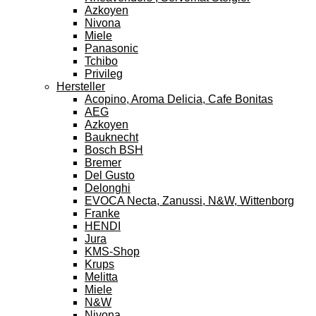
Azkoyen
Nivona
Miele
Panasonic
Tchibo
Privileg
Hersteller
Acopino, Aroma Delicia, Cafe Bonitas
AEG
Azkoyen
Bauknecht
Bosch BSH
Bremer
Del Gusto
Delonghi
EVOCA Necta, Zanussi, N&W, Wittenborg
Franke
HENDI
Jura
KMS-Shop
Krups
Melitta
Miele
N&W
Nivona