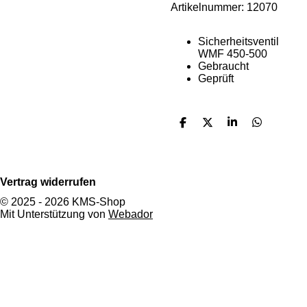
Artikelnummer:
12070
Sicherheitsventil
WMF 450-500
Gebraucht
Geprüft
T
T
T
T
e
e
e
e
i
i
i
i
l
l
l
l
e
e
e
e
Vertrag widerrufen
n
n
n
n
© 2025 - 2026 KMS-Shop
Mit Unterstützung von
Webador