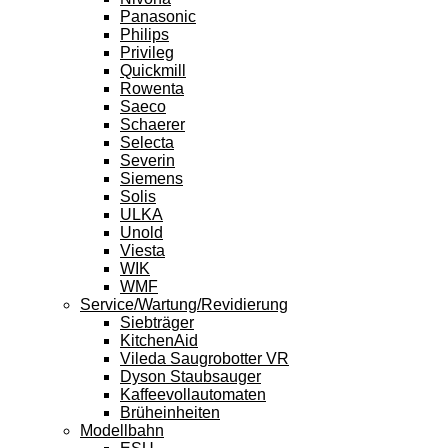
Panasonic
Philips
Privileg
Quickmill
Rowenta
Saeco
Schaerer
Selecta
Severin
Siemens
Solis
ULKA
Unold
Viesta
WIK
WMF
Service/Wartung/Revidierung
Siebträger
KitchenAid
Vileda Saugrobotter VR
Dyson Staubsauger
Kaffeevollautomaten
Brüheinheiten
Modellbahn