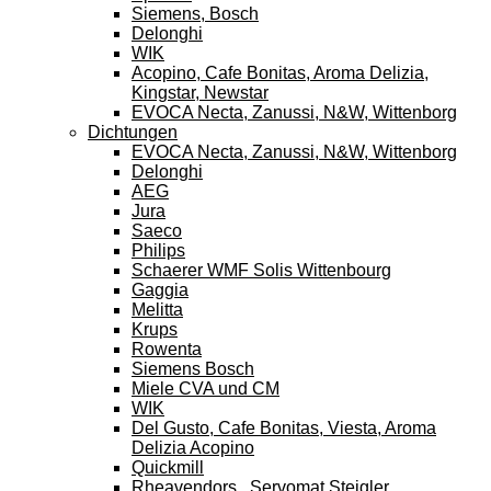
Siemens, Bosch
Delonghi
WIK
Acopino, Cafe Bonitas, Aroma Delizia,
Kingstar, Newstar
EVOCA Necta, Zanussi, N&W, Wittenborg
Dichtungen
EVOCA Necta, Zanussi, N&W, Wittenborg
Delonghi
AEG
Jura
Saeco
Philips
Schaerer WMF Solis Wittenbourg
Gaggia
Melitta
Krups
Rowenta
Siemens Bosch
Miele CVA und CM
WIK
Del Gusto, Cafe Bonitas, Viesta, Aroma
Delizia Acopino
Quickmill
Rheavendors , Servomat Steigler