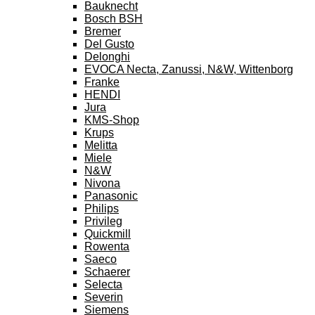
Bauknecht
Bosch BSH
Bremer
Del Gusto
Delonghi
EVOCA Necta, Zanussi, N&W, Wittenborg
Franke
HENDI
Jura
KMS-Shop
Krups
Melitta
Miele
N&W
Nivona
Panasonic
Philips
Privileg
Quickmill
Rowenta
Saeco
Schaerer
Selecta
Severin
Siemens