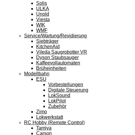
Solis
ULKA
Unold
Viesta
WIK
WMF
Service/Wartung/Revidierung
Siebträger
KitchenAid
Vileda Saugrobotter VR
Dyson Staubsauger
Kaffeevollautomaten
Brüheinheiten
Modellbahn
ESU
Vorbestellungen
Digitale Steuerung
LokSound
LokPilot
Zubehör
Zimo
Lokwerkstatt
RC Hobby (Remote Control)
Tamiya
Carson