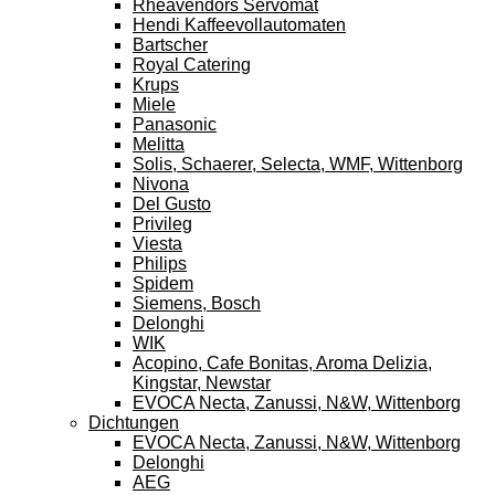
Rheavendors Servomat
Hendi Kaffeevollautomaten
Bartscher
Royal Catering
Krups
Miele
Panasonic
Melitta
Solis, Schaerer, Selecta, WMF, Wittenborg
Nivona
Del Gusto
Privileg
Viesta
Philips
Spidem
Siemens, Bosch
Delonghi
WIK
Acopino, Cafe Bonitas, Aroma Delizia,
Kingstar, Newstar
EVOCA Necta, Zanussi, N&W, Wittenborg
Dichtungen
EVOCA Necta, Zanussi, N&W, Wittenborg
Delonghi
AEG