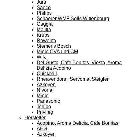
Jura
Saeco
Philips
Schaerer WMF Solis Wittenbourg
Gaggia
Melitta
Krups
Rowenta
Siemens Bosch
Miele CVA und CM
WIK
Del Gusto, Cafe Bonitas, Viesta, Aroma
Delizia Acopino
Quickmill
Rheavendors , Servomat Steigler
Azkoyen
Nivona
Miele
Panasonic
Tchibo
Privileg
Hersteller
Acopino, Aroma Delicia, Cafe Bonitas
AEG
Azkoyen