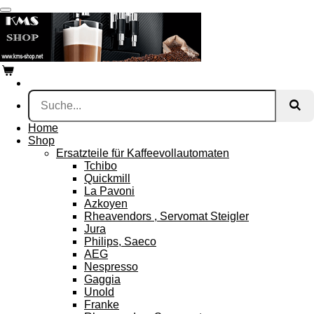
Zum
Hauptinhalt
springen
Home
Shop
Ersatzteile für Kaffeevollautomaten
Tchibo
Quickmill
La Pavoni
Azkoyen
Rheavendors , Servomat Steigler
Jura
Philips, Saeco
AEG
Nespresso
Gaggia
Unold
Franke