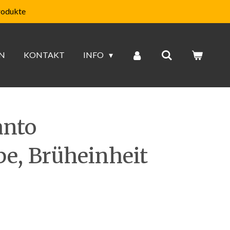
rodukte
N
KONTAKT
INFO
anto
e, Brüheinheit