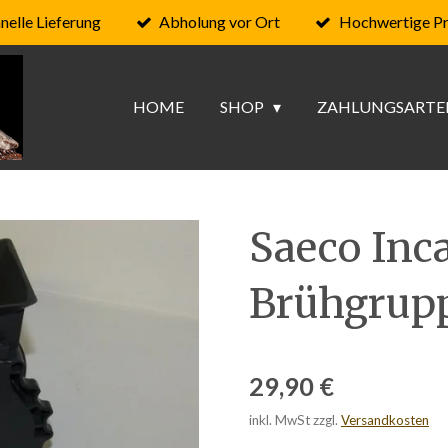
nelle Lieferung
Abholung vor Ort
Hochwertige P
HOME
SHOP
ZAHLUNGSARTE
Saeco Inc
Brühgrupp
29,90 €
inkl. MwSt zzgl.
Versandkosten