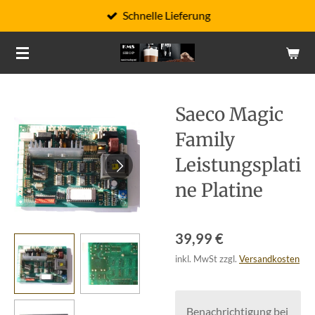
Schnelle Lieferung
Zum
Hauptinhalt
springen
Saeco Magic
Family
Leistungsplati
ne Platine
39,99 €
inkl. MwSt zzgl.
Versandkosten
Benachrichtigung bei