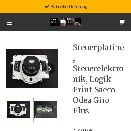
Schnelle Lieferung
Zum
Hauptinhalt
springen
Steuerplatine
,
Steuerelektro
nik, Logik
Print Saeco
Odea Giro
Plus
17,99 €