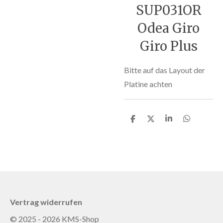
SUP031OR
Odea Giro
Giro Plus
Bitte auf das Layout der
Platine achten
T
T
T
T
e
e
e
e
i
i
i
i
l
l
l
l
e
e
e
e
n
n
n
n
Vertrag widerrufen
© 2025 - 2026 KMS-Shop