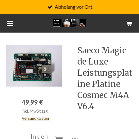
Abholung vor Ort
Zum
Hauptinhalt
springen
Saeco Magic
de Luxe
Leistungsplat
ine Platine
Cosmec M4A
49,99 €
V6.4
inkl. MwSt zzgl.
Versandkosten
In den