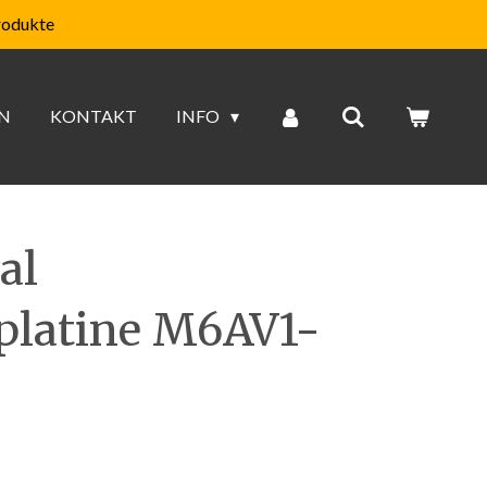
rodukte
N
KONTAKT
INFO
al
platine M6AV1-