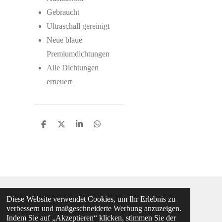
Gebraucht
Ultraschall gereinigt
Neue blaue
Premiumdichtungen
Alle Dichtungen
erneuert
T
T
T
T
e
e
e
e
i
i
i
i
l
l
l
l
e
e
e
e
n
n
n
n
Diese Website verwendet Cookies, um Ihr Erlebnis zu
Vertrag widerrufen
verbessern und maßgeschneiderte Werbung anzuzeigen.
Indem Sie auf „Akzeptieren“ klicken, stimmen Sie der