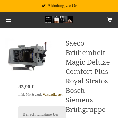
Abholung vor Ort
Zum
Hauptinhalt
springen
Saeco
Brüheinheit
Magic Deluxe
Comfort Plus
Royal Stratos
33,90 €
Bosch
inkl. MwSt zzgl.
Versandkosten
Siemens
Brühgruppe
Benachrichtigung bei