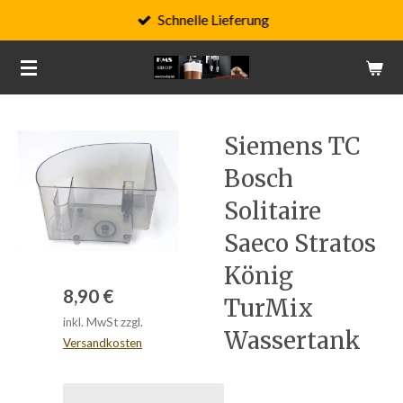
Schnelle Lieferung
Zum
Hauptinhalt
springen
Siemens TC
Bosch
Solitaire
Saeco Stratos
König
8,90 €
TurMix
inkl. MwSt zzgl.
Wassertank
Versandkosten