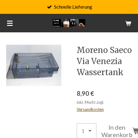
Schnelle Lieferung
Zum
Hauptinhalt
springen
Moreno Saeco
Via Venezia
Wassertank
8,90 €
inkl. MwSt zzgl.
Versandkosten
In den
Warenkorb