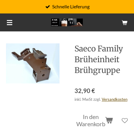
Schnelle Lieferung
Zum
Hauptinhalt
springen
Saeco Family
Brüheinheit
Brühgruppe
32,90 €
inkl. MwSt zzgl.
Versandkosten
In den
Warenkorb