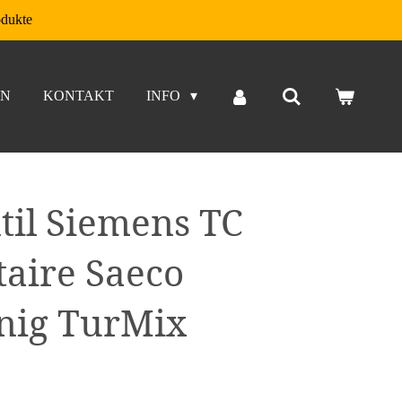
odukte
EN
KONTAKT
INFO
il Siemens TC
taire Saeco
önig TurMix