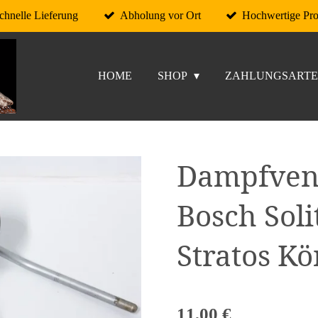
chnelle Lieferung
Abholung vor Ort
Hochwertige Pr
HOME
SHOP
ZAHLUNGSART
Dampfvent
Bosch Soli
Stratos K
11,00 €