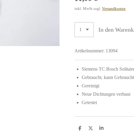
inkl. MwSt zzgl.
Versandkosten
In den Warenk
Artikelnummer:
13094
Siemens TC Bosch Solitair
Gebraucht, kann Gebraucht 
Gereinigt
Neue Dichtungen verbaut
Getestet
T
T
T