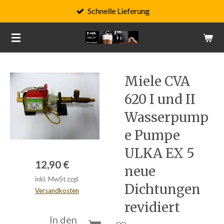
Schnelle Lieferung
Zum
Hauptinhalt
springen
Miele CVA
620 I und II
Wasserpump
e Pumpe
ULKA EX 5
12,90 €
neue
inkl. MwSt zzgl.
Dichtungen
Versandkosten
revidiert
In den