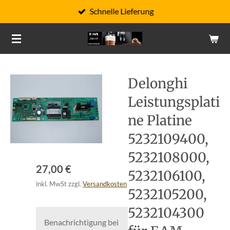
Schnelle Lieferung
Zum
Hauptinhalt
springen
Delonghi
Leistungsplati
ne Platine
5232109400,
5232108000,
27,00 €
5232106100,
inkl. MwSt zzgl.
Versandkosten
5232105200,
5232104300
Benachrichtigung bei