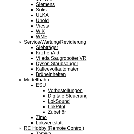
Siemens
Solis
ULKA
Unold
Viesta
WIK
WMF
Service/Wartung/Revidierung
Siebträger
KitchenAid
Vileda Saugrobotter VR
Dyson Staubsauger
Kaffeevollautomaten
Brüheinheiten
Modellbahn
ESU
Vorbestellungen
Digitale Steuerung
LokSound
LokPilot
Zubehör
Zimo
Lokwerkstatt
RC Hobby (Remote Control)
Tamiya