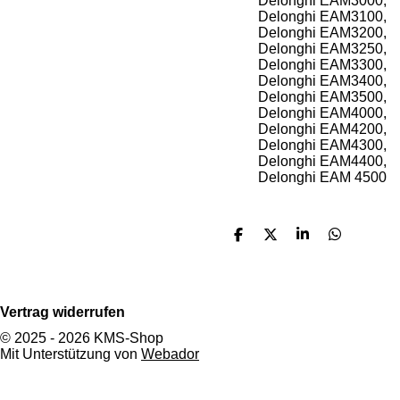
Delonghi EAM3000,
Delonghi EAM3100,
Delonghi EAM3200,
Delonghi EAM3250,
Delonghi EAM3300,
Delonghi EAM3400,
Delonghi EAM3500,
Delonghi EAM4000,
Delonghi EAM4200,
Delonghi EAM4300,
Delonghi EAM4400,
Delonghi EAM 4500
T
T
T
T
e
e
e
e
i
i
i
i
l
l
l
l
e
e
e
e
Vertrag widerrufen
n
n
n
n
© 2025 - 2026 KMS-Shop
Mit Unterstützung von
Webador