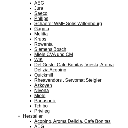
AEG
Jura
Saeco
Philips
Schaerer WMF Solis Wittenbourg
Gaggia
Melitta
Krups
Rowenta
Siemens Bosch
Miele CVA und CM
WIK
Del Gusto, Cafe Bonitas, Viesta, Aroma
Delizia Acopino
Quickmill
Rheavendors , Servomat Steigler
Azkoyen
Nivona
Miele
Panasonic
Tchibo
Privileg
Hersteller
Acopino, Aroma Delicia, Cafe Bonitas
AEG