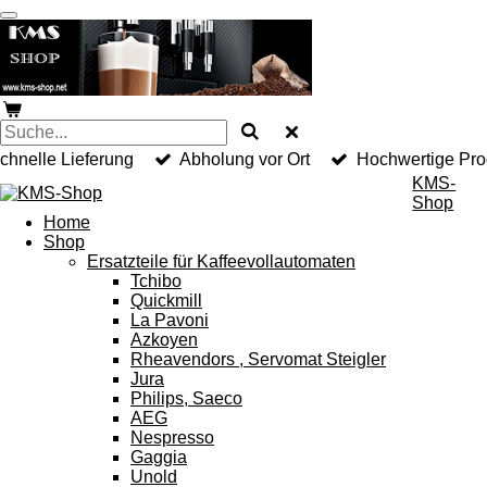
Zum
Hauptinhalt
springen
chnelle Lieferung
Abholung vor Ort
Hochwertige Pro
KMS-
Shop
Home
Shop
Ersatzteile für Kaffeevollautomaten
Tchibo
Quickmill
La Pavoni
Azkoyen
Rheavendors , Servomat Steigler
Jura
Philips, Saeco
AEG
Nespresso
Gaggia
Unold