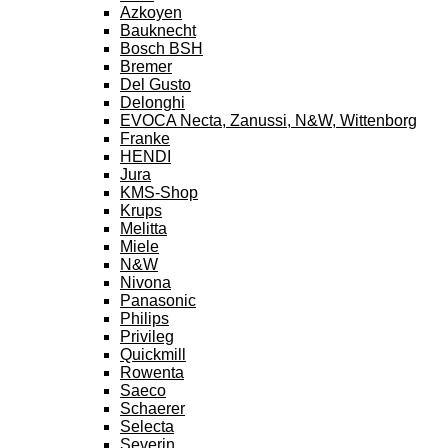
Azkoyen
Bauknecht
Bosch BSH
Bremer
Del Gusto
Delonghi
EVOCA Necta, Zanussi, N&W, Wittenborg
Franke
HENDI
Jura
KMS-Shop
Krups
Melitta
Miele
N&W
Nivona
Panasonic
Philips
Privileg
Quickmill
Rowenta
Saeco
Schaerer
Selecta
Severin