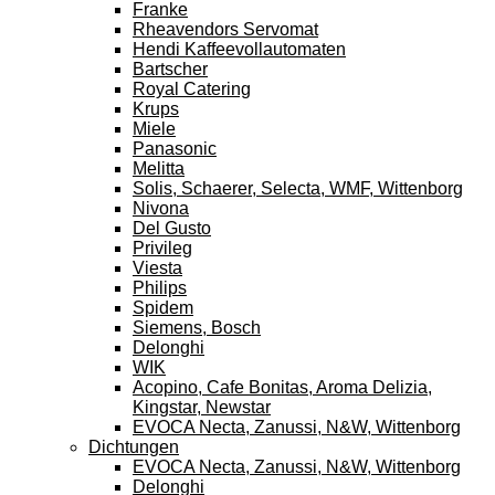
Franke
Rheavendors Servomat
Hendi Kaffeevollautomaten
Bartscher
Royal Catering
Krups
Miele
Panasonic
Melitta
Solis, Schaerer, Selecta, WMF, Wittenborg
Nivona
Del Gusto
Privileg
Viesta
Philips
Spidem
Siemens, Bosch
Delonghi
WIK
Acopino, Cafe Bonitas, Aroma Delizia,
Kingstar, Newstar
EVOCA Necta, Zanussi, N&W, Wittenborg
Dichtungen
EVOCA Necta, Zanussi, N&W, Wittenborg
Delonghi