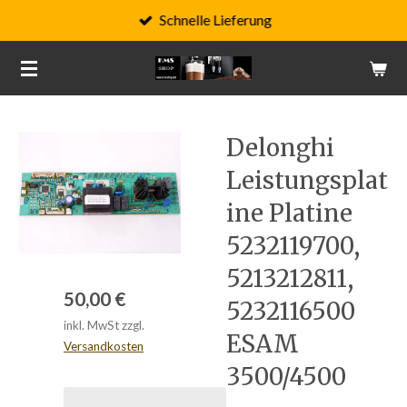
Schnelle Lieferung
Zum
Hauptinhalt
springen
Delonghi
Leistungsplat
ine Platine
5232119700,
5213212811,
50,00 €
5232116500
inkl. MwSt zzgl.
ESAM
Versandkosten
3500/4500