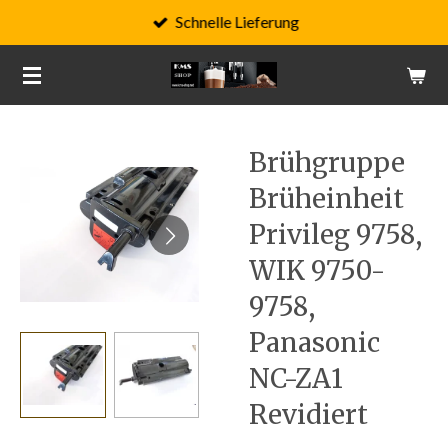
Schnelle Lieferung
Zum
Hauptinhalt
springen
Brühgruppe
Brüheinheit
Privileg 9758,
WIK 9750-
9758,
Panasonic
NC-ZA1
Revidiert