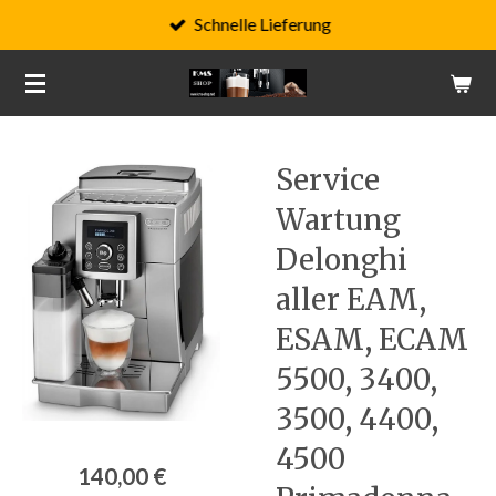
Schnelle Lieferung
Zum
Hauptinhalt
springen
Service
Wartung
Delonghi
aller EAM,
ESAM, ECAM
5500, 3400,
3500, 4400,
4500
140,00 €