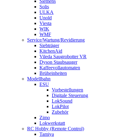
Siemens
Solis
ULKA
Unold
Viesta
WIK
WMF
Service/Wartung/Revidierung
Siebträger
KitchenAid
Vileda Saugrobotter VR
Dyson Staubsauger
Kaffeevollautomaten
Brüheinheiten
Modellbahn
ESU
Vorbestellungen
Digitale Steuerung
LokSound
LokPilot
Zubehör
Zimo
Lokwerkstatt
RC Hobby (Remote Control)
Tamiya