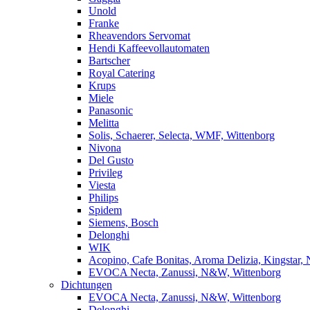
Unold
Franke
Rheavendors Servomat
Hendi Kaffeevollautomaten
Bartscher
Royal Catering
Krups
Miele
Panasonic
Melitta
Solis, Schaerer, Selecta, WMF, Wittenborg
Nivona
Del Gusto
Privileg
Viesta
Philips
Spidem
Siemens, Bosch
Delonghi
WIK
Acopino, Cafe Bonitas, Aroma Delizia, Kingstar,
EVOCA Necta, Zanussi, N&W, Wittenborg
Dichtungen
EVOCA Necta, Zanussi, N&W, Wittenborg
Delonghi