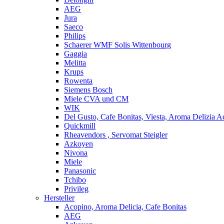
AEG
Jura
Saeco
Philips
Schaerer WMF Solis Wittenbourg
Gaggia
Melitta
Krups
Rowenta
Siemens Bosch
Miele CVA und CM
WIK
Del Gusto, Cafe Bonitas, Viesta, Aroma Delizia A
Quickmill
Rheavendors , Servomat Steigler
Azkoyen
Nivona
Miele
Panasonic
Tchibo
Privileg
Hersteller
Acopino, Aroma Delicia, Cafe Bonitas
AEG