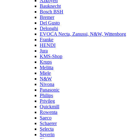
Azkoyen
Bauknecht
Bosch BSH
Bremer
Del Gusto
Delonghi
EVOCA Necta, Zanussi, N&W, Wittenborg
Franke
HENDI
Jura
KMS-Shop
Krups
Melitta
Miele
N&W
Nivona
Panasonic
Philips
Privileg
Quickmill
Rowenta
Saeco
Schaerer
Selecta
Severin