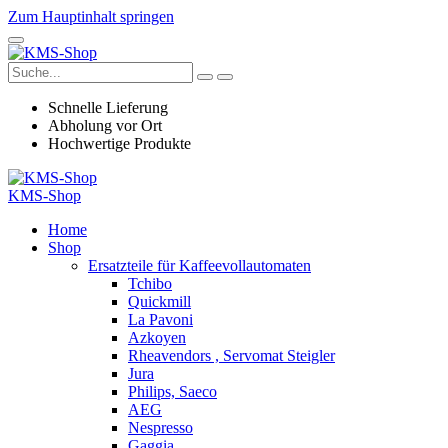
Zum Hauptinhalt springen
Schnelle Lieferung
Abholung vor Ort
Hochwertige Produkte
KMS-Shop
Home
Shop
Ersatzteile für Kaffeevollautomaten
Tchibo
Quickmill
La Pavoni
Azkoyen
Rheavendors , Servomat Steigler
Jura
Philips, Saeco
AEG
Nespresso
Gaggia