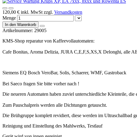
120,00 €
inkl. MwSt zzgl.
Versandkosten
Menge
In den Warenkorb
Artikelnummer:
29005
KMS-Shop reparatur von Kaffeevollautomaten:
Cafe Bonitas, Aroma Delizia, JURA C,E,F,S,XS,X Delonghi, alle A
Siemens EQ Bosch VeroBar, Solis, Schaerer, WMF,
Gastroback
Bei Saeco fragen Sie bitte vorher nach !
Die neueren Automaten haben zuviel unterschiedliche Kleinteile, die e
Zum Pauschalpreis werden alle Dichtungen getauscht.
Die Brühgruppe komplett revidiert, diese werden im Ultraschallbad g
Reinigung und Einstellung des Mahlwerks, Testlauf
Gerät wird von innen gereinigt