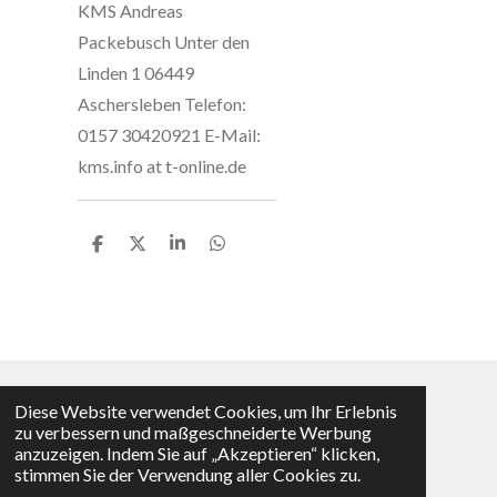
KMS Andreas
Packebusch Unter den
Linden 1 06449
Aschersleben Telefon:
0157 30420921 E-Mail:
kms.info at t-online.de
T
T
T
T
e
e
e
e
i
i
i
i
l
l
l
l
e
e
e
e
n
n
n
n
Diese Website verwendet Cookies, um Ihr Erlebnis
Vertrag widerrufen
zu verbessern und maßgeschneiderte Werbung
anzuzeigen. Indem Sie auf „Akzeptieren“ klicken,
© 2025 - 2026 KMS-Shop
stimmen Sie der Verwendung aller Cookies zu.