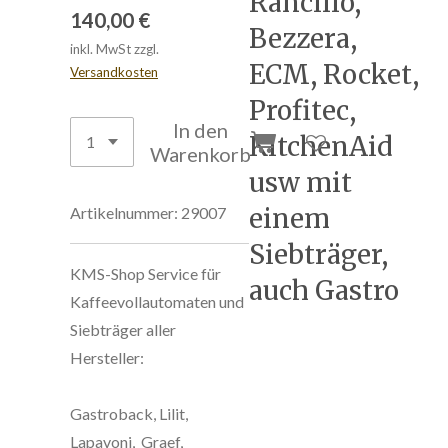
Rancilio,
140,00 €
Bezzera,
inkl. MwSt zzgl.
ECM, Rocket,
Versandkosten
Profitec,
In den
KitchenAid
Warenkorb
usw mit
einem
Artikelnummer:
29007
Siebträger,
KMS-Shop Service für
auch Gastro
Kaffeevollautomaten und
Siebträger aller
Hersteller:
Gastroback, Lilit,
Lapavoni, Graef,