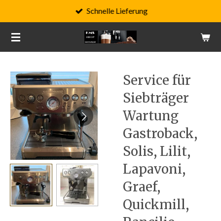
Schnelle Lieferung
Zum
Hauptinhalt
springen
Service für
Siebträger
Wartung
Gastroback,
Solis, Lilit,
Lapavoni,
Graef,
Quickmill,