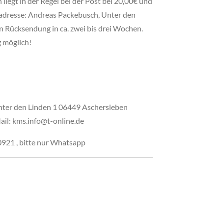
liegt in der Regel bei der Post bei 20,00€ und
radresse: Andreas Packebusch, Unter den
 Rücksendung in ca. zwei bis drei Wochen.
 möglich!
er den Linden 1 06449 Aschersleben
il: kms.info@t-online.de
21 , bitte nur Whatsapp