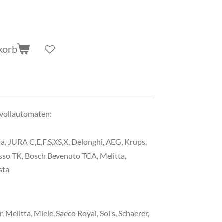
korb
evollautomaten:
ia, JURA C,E,F,S,XS,X, Delonghi, AEG, Krups,
sso TK, Bosch Bevenuto TCA, Melitta,
sta
Melitta, Miele, Saeco Royal, Solis, Schaerer,