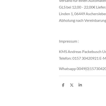
Versand für einen Automaten 
GLS bei 12,00 - 22,00€ Liefe
Linden 1, 06449 Aschersleben
Abholung nach Vereinbarung
Impressum :
KMS Andreas Packebusch Unt
Telefon: 0157 30420921 E-Ma
Whatsapp 0049(0)157304209
T
T
T
e
e
e
i
i
i
l
l
l
e
e
e
n
n
n