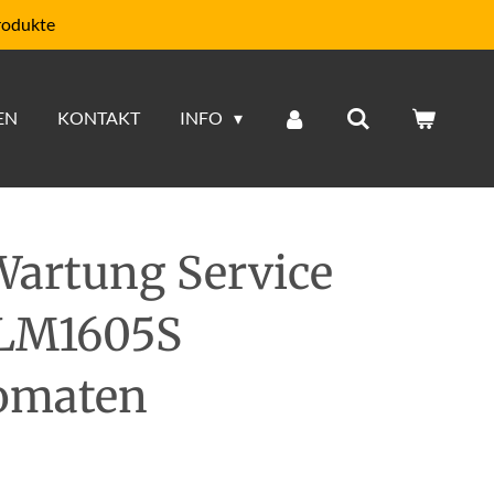
rodukte
EN
KONTAKT
INFO
Wartung Service
KLM1605S
tomaten