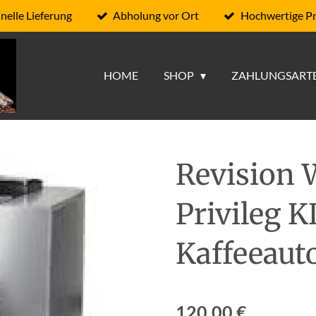
nelle Lieferung
Abholung vor Ort
Hochwertige P
HOME
SHOP
ZAHLUNGSART
Revision 
Privileg 
Kaffeeau
120,00 €