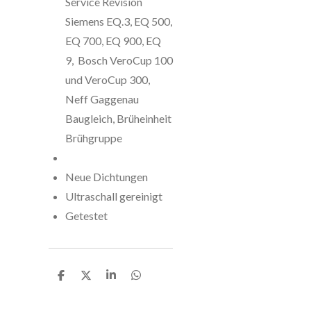
Service Revision
Siemens EQ.3, EQ 500,
EQ 700, EQ 900, EQ
9, Bosch VeroCup 100
und VeroCup 300,
Neff Gaggenau
Baugleich, Brüheinheit
Brühgruppe
Neue Dichtungen
Ultraschall gereinigt
Getestet
T
T
T
T
e
e
e
e
i
i
i
i