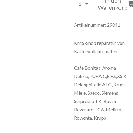
In den
Warenkorb
Artikelnummer:
29041
KMS-Shop reparatur von
Kaffeevollautomaten:
Cafe Bonitas, Aroma
Delizia, JURA C,E,F,S,XS,X
Delonghi, alle AEG, Krups,
Miele, Saeco, Siemens
Surpresso TK, Bosch
Bevenuto TCA, Melitta,
Rowenta, Krups