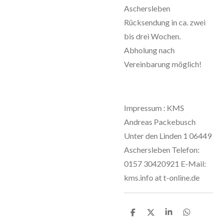
Aschersleben
Rücksendung in ca. zwei
bis drei Wochen.
Abholung nach
Vereinbarung möglich!
Impressum : KMS
Andreas Packebusch
Unter den Linden 1 06449
Aschersleben Telefon:
0157 30420921 E-Mail:
kms.info at t-online.de
T
T
T
T