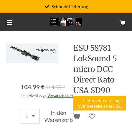
Schnelle Lieferung
Zum
Hauptinhalt
springen
ESU 58781
LokSound 5
micro DCC
Direct Kato
104,99 €
114,99 €
USA SD90
inkl. MwSt zzgl.
Versandkosten
Lieferzeit ca. 7 Tage.
Wir bestellen bei ESU.
In den
Warenkorb