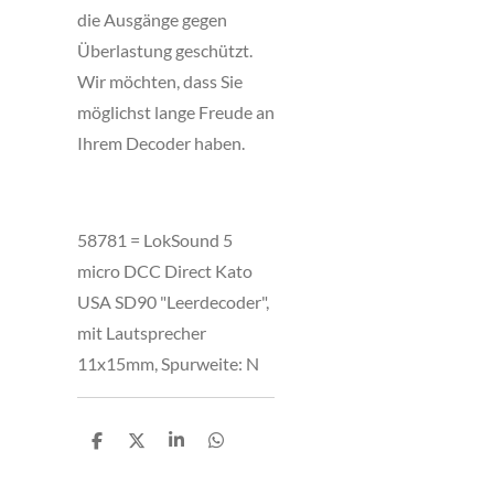
die Ausgänge gegen
Überlastung geschützt.
Wir möchten, dass Sie
möglichst lange Freude an
Ihrem Decoder haben.
58781 = LokSound 5
micro DCC Direct Kato
USA SD90 "Leerdecoder",
mit Lautsprecher
11x15mm, Spurweite: N
T
T
T
T
e
e
e
e
i
i
i
i