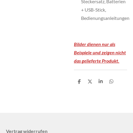
Steckersatz, Batterien
+ USB-Stick,
Bedienungsanleitungen
Bilder dienen nur als
Beispiele und zeigen nicht
das gelieferte Produkt.
T
T
T
T
e
e
e
e
i
i
i
i
l
l
l
l
e
e
e
e
n
n
n
n
Vertrag widerrufen