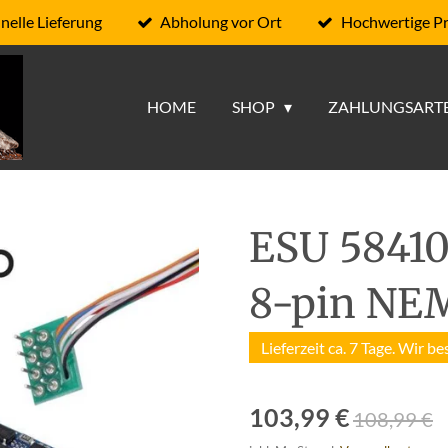
nelle Lieferung
Abholung vor Ort
Hochwertige P
HOME
SHOP
ZAHLUNGSART
ESU 58410
8-pin NE
Lieferzeit ca. 7 Tage. Wir be
103,99 €
108,99 €