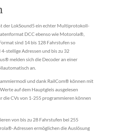
n
ist der LokSound5 ein echter Multiprotokoll-
 Datenformat DCC ebenso wie Motorola®,
ormat sind 14 bis 128 Fahrstufen so
 4-stellige Adressen und bis zu 32
s® melden sich die Decoder an einer
ollautomatisch an.
grammiermodi und dank RailCom® können mit
-Werte auf dem Hauptgleis ausgelesen
nur die CVs von 1-255 programmieren können
ren von bis zu 28 Fahrstufen bei 255
orola®-Adressen ermöglichen die Auslösung