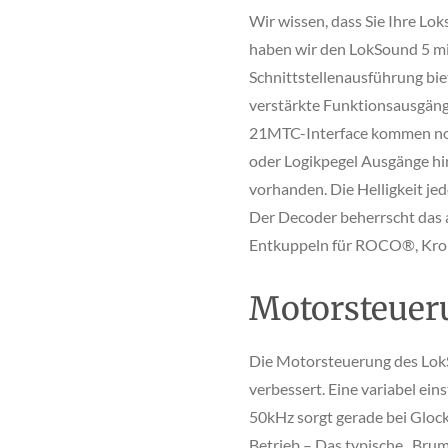
Wir wissen, dass Sie Ihre Lo
haben wir den LokSound 5 mi
Schnittstellenausführung bi
verstärkte Funktionsausgäng
21MTC-Interface kommen no
oder Logikpegel Ausgänge hin
vorhanden. Die Helligkeit je
Der Decoder beherrscht das
Entkuppeln für ROCO®, Kro
Motorsteuer
Die Motorsteuerung des Lok
verbessert. Eine variabel ei
50kHz sorgt gerade bei Gloc
Betrieb – Das typische „Bru