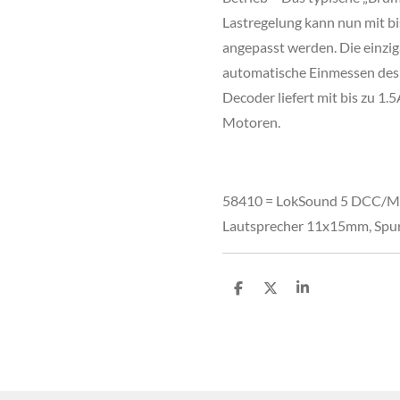
Lastregelung kann nun mit bi
angepasst werden. Die einzig
automatische Einmessen des
Decoder liefert mit bis zu 1
Motoren.
58410 = LokSound 5 DCC/MM
Lautsprecher 11x15mm, Spur
T
T
T
e
e
e
i
i
i
l
l
l
e
e
e
n
n
n