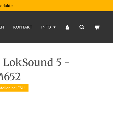
rodukte
EN
KONTAKT
INFO
 LokSound 5 -
M652
stellen bei ESU.