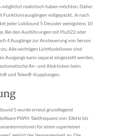
ks möglichst realistisch haben möchten. Daher
t Funktionsausgängen vollgepackt. Je nach
etet jeder LokSound 5 Decoder wenigstens 10
e. Bei den Ausführungen mit PluX22 oder
ch 4 Ausgänge zur Ansteuerung von Servos
zu. Alle wichtigen Lichtfunktionen sind
des Ausgangs kann separat eingestellt werden.
 automatische An- und Abdrücken beim
is® und Telex®-Kupplungen.
ung
Sound 5 wurde erneut grundlegend
nstellbare PWM-Taktfrequenz von 10kHz bis
kenankermotoren für einen superleisen
mmen“ gehört der Vergangenheit an. Die