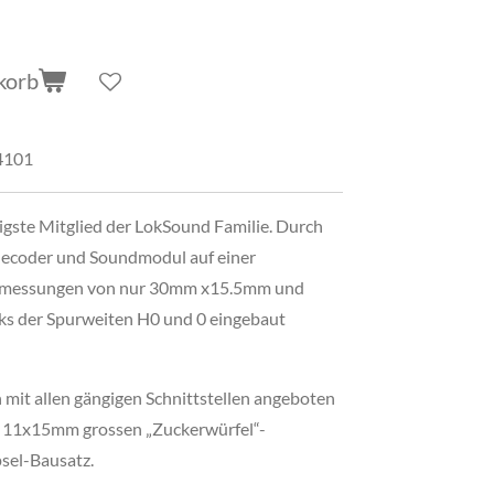
korb
4101
igste Mitglied der LokSound Familie. Durch
decoder und Soundmodul auf einer
 Abmessungen von nur 30mm x15.5mm und
oks der Spurweiten H0 und 0 eingebaut
it allen gängigen Schnittstellen angeboten
 11x15mm grossen „Zuckerwürfel“-
sel-Bausatz.