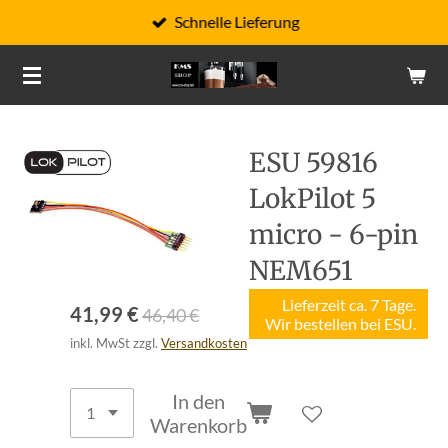
Schnelle Lieferung
Zum
Hauptinhalt
springen
ESU 59816
LokPilot 5
micro - 6-pin
NEM651
Lieferzeit ca. 7 Tage.
41,99 €
46,40 €
Wir bestellen bei ESU.
inkl. MwSt zzgl.
Versandkosten
In den
Warenkorb