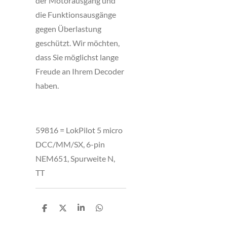
der Motorausgang und
die Funktionsausgänge
gegen Überlastung
geschützt. Wir möchten,
dass Sie möglichst lange
Freude an Ihrem Decoder
haben.
59816 = LokPilot 5 micro
DCC/MM/SX, 6-pin
NEM651, Spurweite N,
TT
T
T
T
T
e
e
e
e