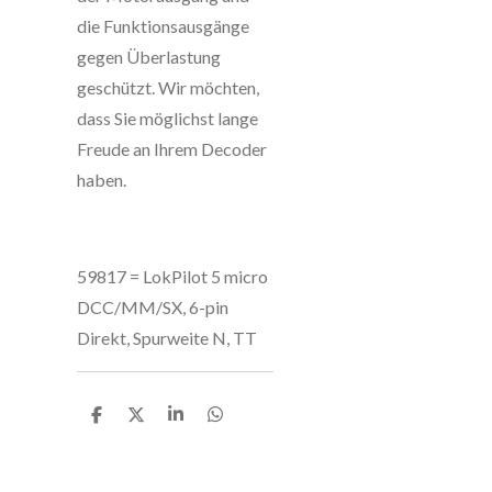
die Funktionsausgänge
gegen Überlastung
geschützt. Wir möchten,
dass Sie möglichst lange
Freude an Ihrem Decoder
haben.
59817 = LokPilot 5 micro
DCC/MM/SX, 6-pin
Direkt, Spurweite N, TT
T
T
T
T
e
e
e
e
i
i
i
i
l
l
l
l
e
e
e
e