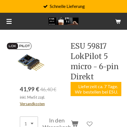
Schnelle Lieferung
Zum
Hauptinhalt
springen
ESU 59817
LokPilot 5
micro - 6-pin
Direkt
Lieferzeit ca. 7 Tage.
41,99 €
46,40 €
Wir bestellen bei ESU.
inkl. MwSt zzgl.
Versandkosten
In den