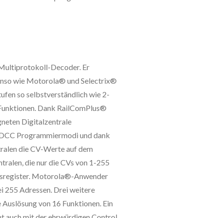
 Multiprotokoll-Decoder. Er
nso wie Motorola® und Selectrix®
fen so selbstverständlich wie 2-
2 Funktionen. Dank RailComPlus®
gneten Digitalzentrale
lle DCC Programmiermodi und dank
ralen die CV-Werte auf dem
tralen, die nur die CVs von 1-255
fsregister. Motorola®-Anwender
ei 255 Adressen. Drei weitere
Auslösung von 16 Funktionen. Ein
 auch mit der ehrwürdigen Control