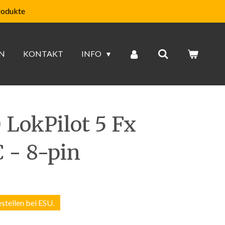
rodukte
N
KONTAKT
INFO
 LokPilot 5 Fx
 - 8-pin
estellen bei ESU.