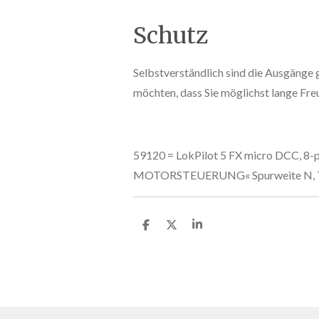
Schutz
Selbstverständlich sind die Ausgänge
möchten, dass Sie möglichst lange Fr
59120 = LokPilot 5 FX micro DCC, 8
MOTORSTEUERUNG« Spurweite N,
T
T
T
e
e
e
i
i
i
l
l
l
e
e
e
n
n
n