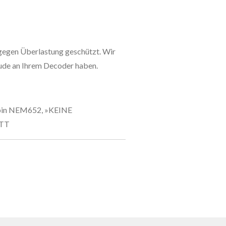
 gegen Überlastung geschützt. Wir
eude an Ihrem Decoder haben.
-pin NEM652, »KEINE
 TT