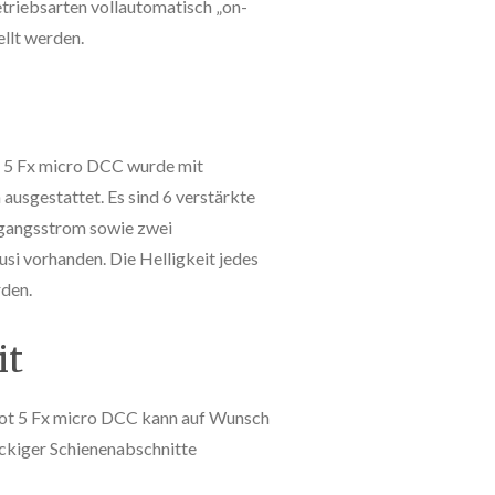
triebsarten vollautomatisch „on-
ellt werden.
t 5 Fx micro DCC wurde mit
ausgestattet. Es sind 6 verstärkte
gangsstrom sowie zwei
si vorhanden. Die Helligkeit jedes
rden.
it
lot 5 Fx micro DCC kann auf Wunsch
kiger Schienenabschnitte