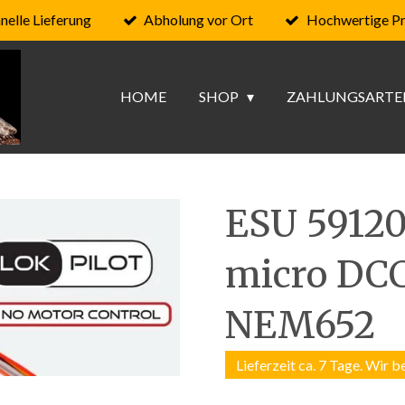
nelle Lieferung
Abholung vor Ort
Hochwertige P
HOME
SHOP
ZAHLUNGSARTE
ESU 59120
micro DCC
NEM652
Lieferzeit ca. 7 Tage. Wir b