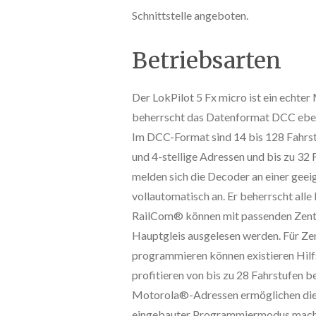
Schnittstelle angeboten.
Betriebsarten
Der LokPilot 5 Fx micro ist ein echter
beherrscht das Datenformat DCC ebe
Im DCC-Format sind 14 bis 128 Fahrstu
und 4-stellige Adressen und bis zu 3
melden sich die Decoder an einer geei
vollautomatisch an. Er beherrscht a
RailCom® können mit passenden Zent
Hauptgleis ausgelesen werden. Für Zen
programmieren können existieren Hil
profitieren von bis zu 28 Fahrstufen b
Motorola®-Adressen ermöglichen die 
eingebauter Programmiermodus macht