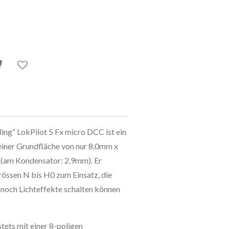
ling“ LokPilot 5 Fx micro DCC ist ein
einer Grundfläche von nur 8,0mm x
 (am Kondensator: 2,9mm). Er
össen N bis H0 zum Einsatz, die
noch Lichteffekte schalten können
ets mit einer 8-poligen