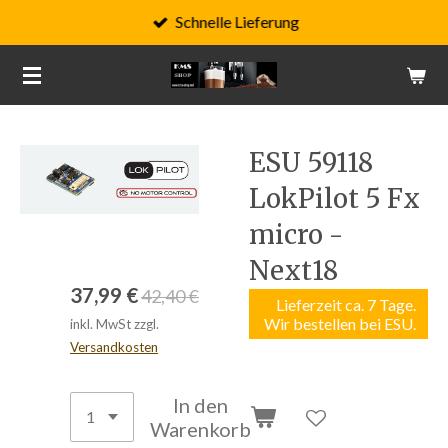
Schnelle Lieferung
Zum
Hauptinhalt
springen
ESU 59118
LokPilot 5 Fx
micro -
Next18
37,99 €
42,40 €
Lieferzeit ca. 7 Tage.
Wir bestellen bei ESU.
inkl. MwSt zzgl.
Versandkosten
In den
Warenkorb