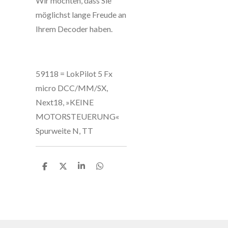
Wir möchten, dass Sie
möglichst lange Freude an
Ihrem Decoder haben.
59118 = LokPilot 5 Fx
micro DCC/MM/SX,
Next18, »KEINE
MOTORSTEUERUNG«
Spurweite N, TT
T
T
T
T
e
e
e
e
i
i
i
i
l
l
l
l
e
e
e
e
n
n
n
n