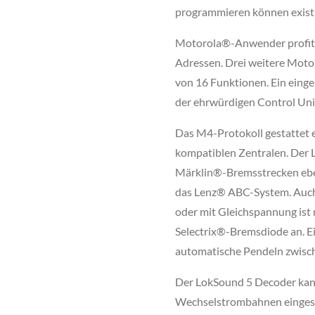
programmieren können existie
Motorola®-Anwender profitie
Adressen. Drei weitere Mot
von 16 Funktionen. Ein ein
der ehrwürdigen Control Un
Das M4-Protokoll gestattet
kompatiblen Zentralen. Der 
Märklin®-Bremsstrecken e
das Lenz® ABC-System. Auc
oder mit Gleichspannung ist 
Selectrix®-Bremsdiode an. 
automatische Pendeln zwisc
Der LokSound 5 Decoder kann
Wechselstrombahnen einges