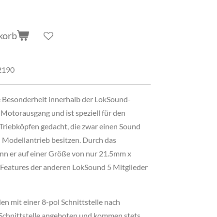
korb
2190
e Besonderheit innerhalb der LokSound-
n Motorausgang und ist speziell für den
Triebköpfen gedacht, die zwar einen Sound
n Modellantrieb besitzen. Durch das
nn er auf einer Größe von nur 21.5mm x
Features der anderen LokSound 5 Mitglieder
 mit einer 8-pol Schnittstelle nach
hnittstelle angeboten und kommen stets