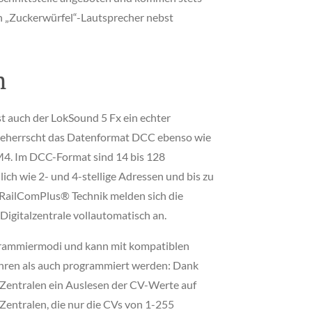
 „Zuckerwürfel“-Lautsprecher nebst
n
st auch der LokSound 5 Fx ein echter
 beherrscht das Datenformat DCC ebenso wie
M4. Im DCC-Format sind 14 bis 128
ich wie 2- und 4-stellige Adressen und bis zu
r RailComPlus® Technik melden sich die
Digitalzentrale vollautomatisch an.
grammiermodi und kann mit kompatiblen
ahren als auch programmiert werden: Dank
Zentralen ein Auslesen der CV-Werte auf
Zentralen, die nur die CVs von 1-255