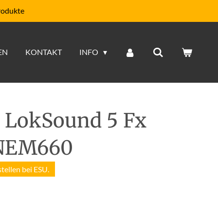
rodukte
EN
KONTAKT
INFO
 LokSound 5 Fx
 NEM660
stellen bei ESU.