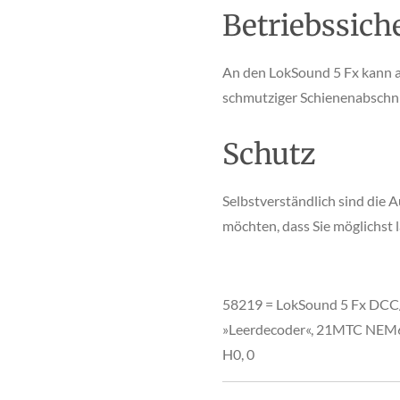
Betriebssich
An den LokSound 5 Fx kann 
schmutziger Schienenabschni
Schutz
Selbstverständlich sind die 
möchten, dass Sie möglichst
58219 = LokSound 5 Fx 
»Leerdecoder«, 21MTC NEM6
H0, 0