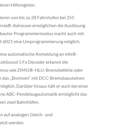
ren Hilfsregister.
ren von bis zu 28 Fahrstufen bei 255
orola®-Adressen ermöglichen die Auslösung
gebauter Programmiermodus macht auch mit
it 6021 eine Umprogrammierung möglich.
 eine automatische Anmeldung an mfx®-
LokSound 5 Fx Decoder erkennt die
benso wie ZIMO®-HLU-Bremsbefehle oder
h das „Bremsen“ mit DCC-Bremsbausteinen
möglich. Darüber hinaus hält er auch bei einer
Eine ABC-Pendelzugautomatik ermöglicht das
hen zwei Bahnhöfen.
 auf analogen Gleich- und
etzt werden.