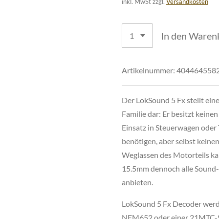
inkl. MwSt zzgl.
Versandkosten
In den Waren
Artikelnummer:
404464558
Der LokSound 5 Fx stellt ein
Familie dar: Er besitzt keine
Einsatz in Steuerwagen oder 
benötigen, aber selbst keine
Weglassen des Motorteils ka
15.5mm dennoch alle Sound-
anbieten.
LokSound 5 Fx Decoder werden
NEM652 oder einer 21MTC-Sc