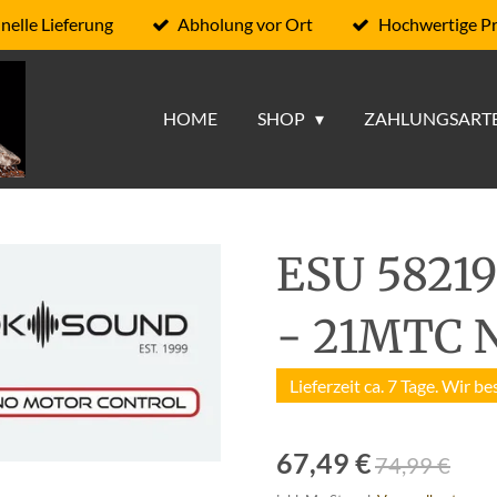
nelle Lieferung
Abholung vor Ort
Hochwertige P
HOME
SHOP
ZAHLUNGSART
ESU 58219
- 21MTC
Lieferzeit ca. 7 Tage. Wir be
67,49 €
74,99 €