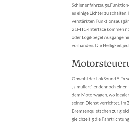
Schienenfahrzeuge.Funktion
es einige Lichter zu schalte
verstärkten Funktionsausgän
21MTC-Interface kommen no
oder Logikpegel Ausgänge hin
vorhanden. Die Helligkeit je
Motorsteuer
Obwohl der LokSound 5 Fx se
„simuliert“ er dennoch einen 
dem Motorwagen, wo idealerw
seinen Dienst verrichtet. Im 
Bremsenquietschen zur gleic
gleichzeitig die Fahrtrichtun