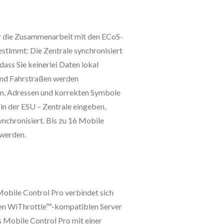
ür die Zusammenarbeit mit den ECoS-
stimmt: Die Zentrale synchronisiert
ass Sie keinerlei Daten lokal
und Fahrstraßen werden
en, Adressen und korrekten Symbole
e in der ESU – Zentrale eingeben,
nchronisiert. Bis zu 16 Mobile
 werden.
Mobile Control Pro verbindet sich
einen WiThrottle™-kompatiblen Server
 Mobile Control Pro mit einer