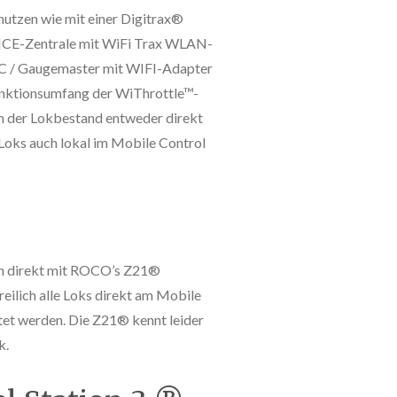
utzen wie mit einer Digitrax®
NCE-Zentrale mit WiFi Trax WLAN-
RC / Gaugemaster mit WIFI-Adapter
unktionsumfang der WiThrottle™-
nn der Lokbestand entweder direkt
Loks auch lokal im Mobile Control
ch direkt mit ROCO’s Z21®
reilich alle Loks direkt am Mobile
tet werden. Die Z21® kennt leider
k.