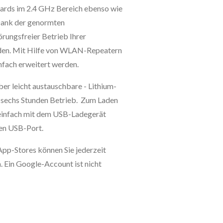
rds im 2.4 GHz Bereich ebenso wie
Dank der genormten
örungsfreier Betrieb Ihrer
den. Mit Hilfe von WLAN-Repeatern
nfach erweitert werden.
ber leicht austauschbare - Lithium-
s sechs Stunden Betrieb. Zum Laden
 einfach mit dem USB-Ladegerät
en USB-Port.
-App-Stores können Sie jederzeit
. Ein Google-Account ist nicht