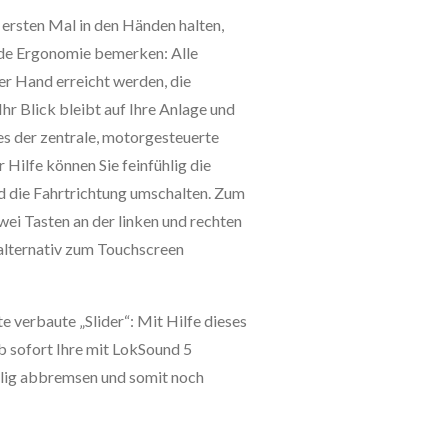
ersten Mal in den Händen halten,
nde Ergonomie bemerken: Alle
er Hand erreicht werden, die
Ihr Blick bleibt auf Ihre Anlage und
es der zentrale, motorgesteuerte
 Hilfe können Sie feinfühlig die
d die Fahrtrichtung umschalten. Zum
wei Tasten an der linken und rechten
alternativ zum Touchscreen
te verbaute „Slider“: Mit Hilfe dieses
b sofort Ihre mit LokSound 5
hlig abbremsen und somit noch