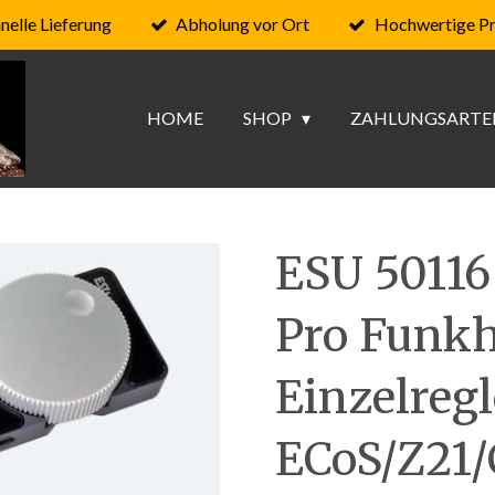
nelle Lieferung
Abholung vor Ort
Hochwertige P
HOME
SHOP
ZAHLUNGSARTE
ESU 50116
Pro Funkh
Einzelregl
ECoS/Z21/